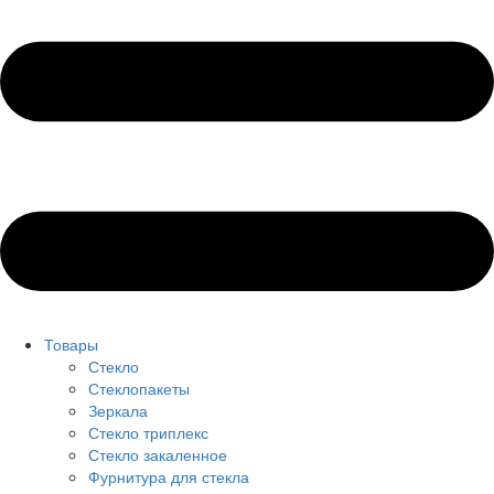
Товары
Стекло
Стеклопакеты
Зеркала
Стекло триплекс
Стекло закаленное
Фурнитура для стекла