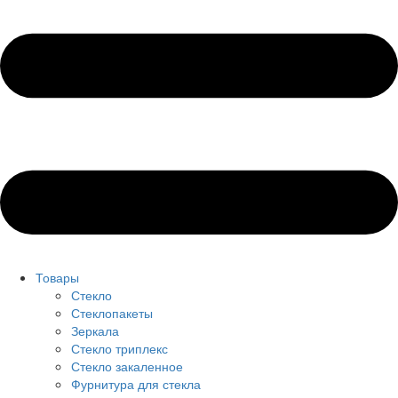
Товары
Стекло
Стеклопакеты
Зеркала
Стекло триплекс
Стекло закаленное
Фурнитура для стекла