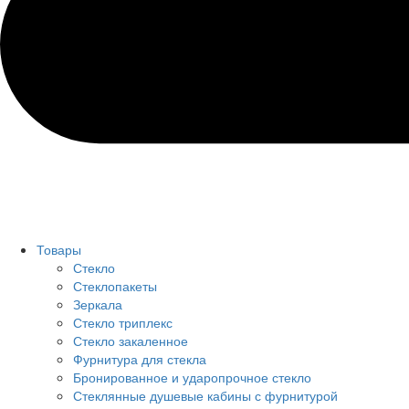
Товары
Стекло
Стеклопакеты
Зеркала
Стекло триплекс
Стекло закаленное
Фурнитура для стекла
Бронированное и ударопрочное стекло
Стеклянные душевые кабины с фурнитурой