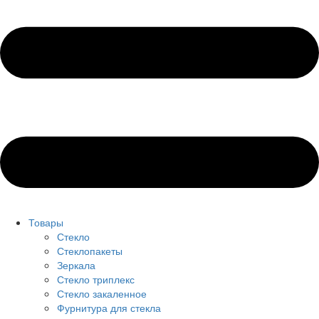
Товары
Стекло
Стеклопакеты
Зеркала
Стекло триплекс
Стекло закаленное
Фурнитура для стекла