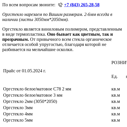
По всем вопросам звоните:
+7 (843) 265-28-58
Оргстекло нарезаем по Вашим размерам. 2-6мм всегда в
наличии (листы 3050мм*2050мм).
Оргстекло является виниловым полимером, представленным
в виде термопластика.
Оно бывает как цветным, так и
прозрачным.
От привычного всем стекла органическое
отличается особой упругостью, благодаря которой не
разбивается на мельчайшие осколки.
РОЗНИ
Прайс от 01.05.2024 г.
Ед.
Оргстекло белое/матовое С78 2 мм
кв.м
Оргстекло белое/матовое 3 мм
кв.м
Оргстекло 2мм (3050*2050)
кв.м
Оргстекло 3мм
кв.м
Оргстекло 4мм
кв.м
Оргстекло 5мм
кв.м